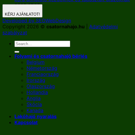
2025.07.25.
KÉRJ AJÁNLATOT!
Developed by SEOWebDesign
Copyright 2026 ©
csatornahajo.hu
|
Adatvédelmi
szabályzat
Folyami és csatornahajó bérlés
Belgium
Németország
Franciaország
Írország
Olaszország
Hollandia
Anglia
Skócia
Kanada
Lakóhajó nyaralás
Kapcsolat