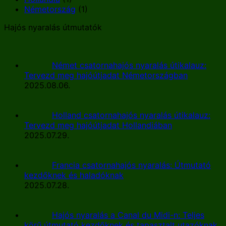
Németország
(1)
Hajós nyaralás útmutatók
Német csatornahajós nyaralás útikalauz:
Tervezd meg hajóútjadat Németországban
2025.08.06.
Holland csatornahajós nyaralás útikalauz:
Tervezd meg hajóútjadat Hollandiában
2025.07.29.
Francia csatornahajós nyaralás: Útmutató
kezdőknek és haladóknak
2025.07.28.
Hajós nyaralás a Canal du Midi-n: Teljes
körű útmutató kezdőknek és tapasztalt utazóknak