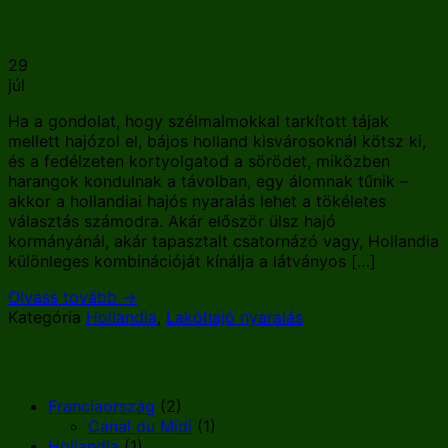
29
júl
Ha a gondolat, hogy szélmalmokkal tarkított tájak
mellett hajózol el, bájos holland kisvárosoknál kötsz ki,
és a fedélzeten kortyolgatod a sörödet, miközben
harangok kondulnak a távolban, egy álomnak tűnik –
akkor a hollandiai hajós nyaralás lehet a tökéletes
választás számodra. Akár először ülsz hajó
kormányánál, akár tapasztalt csatornázó vagy, Hollandia
különleges kombinációját kínálja a látványos […]
Olvass tovább
→
Kategória
Hollandia
,
Lakóhajó nyaralás
Lakóhajó nyaralás
Franciaország
(2)
Canal du Midi
(1)
Hollandia
(1)