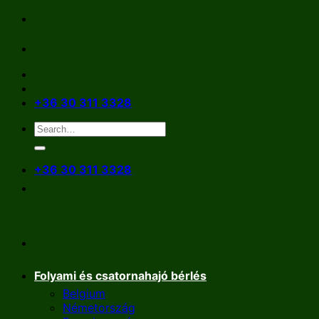
Skip
to
content
+36 30 311 3328
+36 30 311 3328
Folyami és csatornahajó bérlés
Belgium
Németország