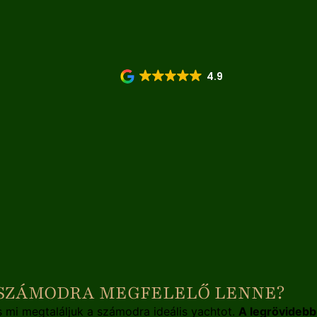
4.9
 SZÁMODRA MEGFELELŐ LENNE?
s mi megtaláljuk a számodra ideális yachtot.
A legrövidebb 