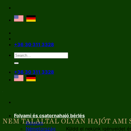
Skip
to
content
+36 30 311 3328
+36 30 311 3328
Folyami és csatornahajó bérlés
NEM TALÁLTÁL OLYAN HAJÓT AMI
Belgium
Németország
Küldd el nekünk igényeidet é