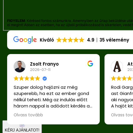
FIGYELEM
: Kérésed fontos számunkra. Amennyiben az űrlap beküldése után a 
el megint! Abban az esetben, ha az újbóli próbálkozásod is sikertelen, vedd
Kiváló
4.9
35 vélemény
Zsolt Franyo
At
2026-07-11
20
Szuper dolog hajózni az még
Rodi Garg
szuperebb, ha ezt az ember gond
ast Gianf
nélkül teheti. Még az indulás előtt
aki nagyo
három nappal is adódott kérdés a
A hajót k
külföldi bázishoz, gyors és részletes
adtuk viss
Olvass tovább
Olvass to
volt a szervezés, értenek hozzá,
Csak jót 
nem ma kezdték :)
szolgáltat
Frigyer Att
KÉRJ AJÁNLATOT!