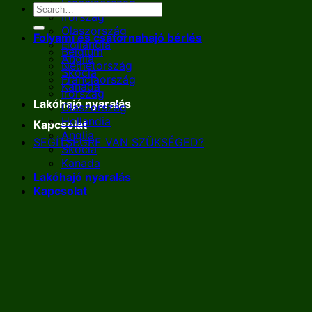
Franciaország
Írország
Olaszország
Folyami és csatornahajó bérlés
Hollandia
Belgium
Anglia
Németország
Skócia
Franciaország
Kanada
Írország
Lakóhajó nyaralás
Olaszország
Hollandia
Kapcsolat
Anglia
SEGÍTSÉGRE VAN SZÜKSÉGED?
Skócia
Kanada
Lakóhajó nyaralás
Kapcsolat