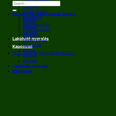
Franciaország
Írország
Olaszország
Folyami és csatornahajó bérlés
Hollandia
Belgium
Anglia
Németország
Skócia
Franciaország
Kanada
Írország
Lakóhajó nyaralás
Olaszország
Hollandia
Kapcsolat
Anglia
SEGÍTSÉGRE VAN SZÜKSÉGED?
Skócia
Kanada
Lakóhajó nyaralás
Kapcsolat