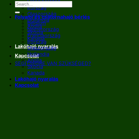
Franciaország
Írország
Olaszország
Folyami és csatornahajó bérlés
Hollandia
Belgium
Anglia
Németország
Skócia
Franciaország
Kanada
Írország
Lakóhajó nyaralás
Olaszország
Hollandia
Kapcsolat
Anglia
SEGÍTSÉGRE VAN SZÜKSÉGED?
Skócia
Kanada
Lakóhajó nyaralás
Kapcsolat