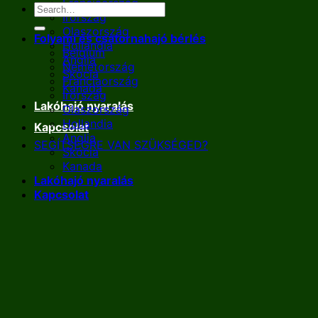
Franciaország
Írország
Olaszország
Folyami és csatornahajó bérlés
Hollandia
Belgium
Anglia
Németország
Skócia
Franciaország
Kanada
Írország
Lakóhajó nyaralás
Olaszország
Hollandia
Kapcsolat
Anglia
SEGÍTSÉGRE VAN SZÜKSÉGED?
Skócia
Kanada
Lakóhajó nyaralás
Kapcsolat