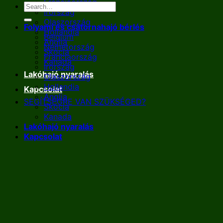
Franciaország
Írország
Olaszország
Folyami és csatornahajó bérlés
Hollandia
Belgium
Anglia
Németország
Skócia
Franciaország
Kanada
Írország
Lakóhajó nyaralás
Olaszország
Hollandia
Kapcsolat
Anglia
SEGÍTSÉGRE VAN SZÜKSÉGED?
Skócia
Kanada
Lakóhajó nyaralás
Kapcsolat