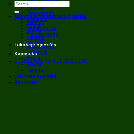
Franciaország
Írország
Olaszország
Folyami és csatornahajó bérlés
Hollandia
Belgium
Anglia
Németország
Skócia
Franciaország
Kanada
Írország
Lakóhajó nyaralás
Olaszország
Hollandia
Kapcsolat
Anglia
SEGÍTSÉGRE VAN SZÜKSÉGED?
Skócia
Kanada
Lakóhajó nyaralás
Kapcsolat