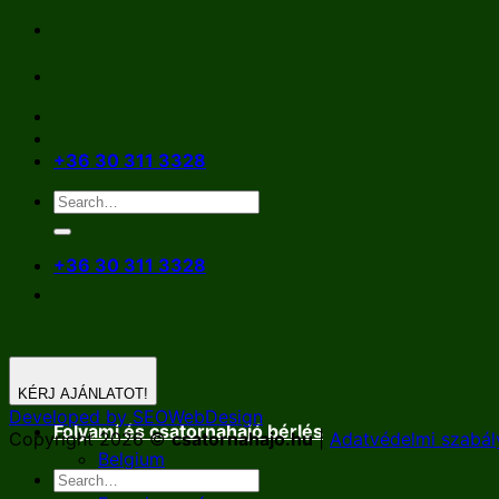
Skip
to
content
+36 30 311 3328
+36 30 311 3328
KÉRJ AJÁNLATOT!
Developed by SEOWebDesign
Folyami és csatornahajó bérlés
Copyright 2026 ©
csatornahajo.hu
|
Adatvédelmi szabál
Belgium
Németország