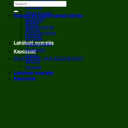
Franciaország
Írország
Olaszország
Folyami és csatornahajó bérlés
Hollandia
Belgium
Anglia
Németország
Skócia
Franciaország
Kanada
Írország
Lakóhajó nyaralás
Olaszország
Hollandia
Kapcsolat
Anglia
SEGÍTSÉGRE VAN SZÜKSÉGED?
Skócia
Kanada
Lakóhajó nyaralás
Kapcsolat