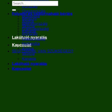
Franciaország
Írország
Olaszország
Folyami és csatornahajó bérlés
Hollandia
Belgium
Anglia
Németország
Skócia
Franciaország
Kanada
Írország
Lakóhajó nyaralás
Olaszország
Hollandia
Kapcsolat
Anglia
SEGÍTSÉGRE VAN SZÜKSÉGED?
Skócia
Kanada
Lakóhajó nyaralás
Kapcsolat