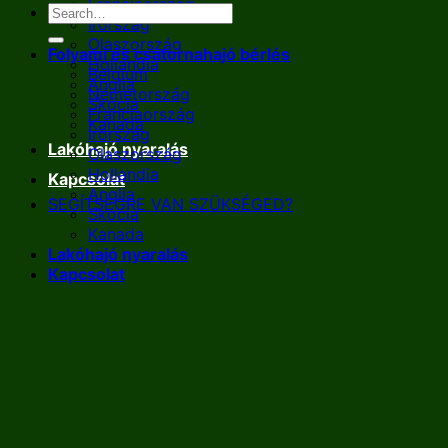
Franciaország
Írország
Olaszország
Folyami és csatornahajó bérlés
Hollandia
Belgium
Anglia
Németország
Skócia
Franciaország
Kanada
Írország
Lakóhajó nyaralás
Olaszország
Hollandia
Kapcsolat
Anglia
SEGÍTSÉGRE VAN SZÜKSÉGED?
Skócia
Kanada
Lakóhajó nyaralás
Kapcsolat