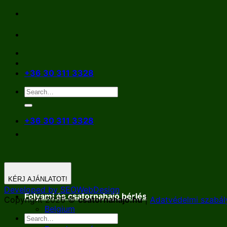
Skip
to
content
+36 30 311 3328
+36 30 311 3328
KÉRJ AJÁNLATOT!
Developed by SEOWebDesign
Folyami és csatornahajó bérlés
Copyright 2026 ©
csatornahajo.hu
|
Adatvédelmi szabál
Belgium
Németország