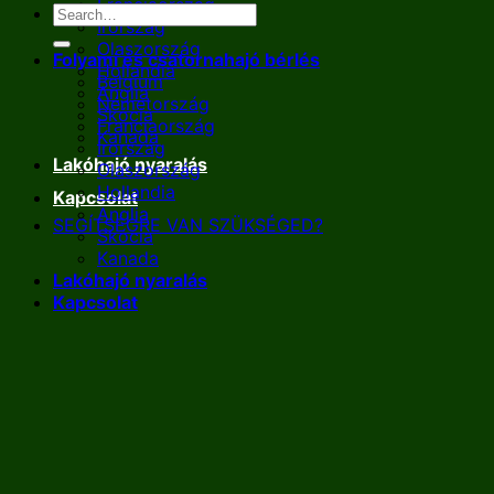
Franciaország
Írország
Olaszország
Folyami és csatornahajó bérlés
Hollandia
Belgium
Anglia
Németország
Skócia
Franciaország
Kanada
Írország
Lakóhajó nyaralás
Olaszország
Hollandia
Kapcsolat
Anglia
SEGÍTSÉGRE VAN SZÜKSÉGED?
Skócia
Kanada
Lakóhajó nyaralás
Kapcsolat