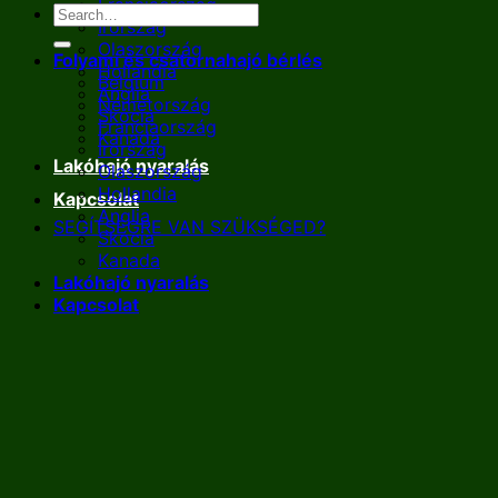
Franciaország
Írország
Olaszország
Folyami és csatornahajó bérlés
Hollandia
Belgium
Anglia
Németország
Skócia
Franciaország
Kanada
Írország
Lakóhajó nyaralás
Olaszország
Hollandia
Kapcsolat
Anglia
SEGÍTSÉGRE VAN SZÜKSÉGED?
Skócia
Kanada
Lakóhajó nyaralás
Kapcsolat