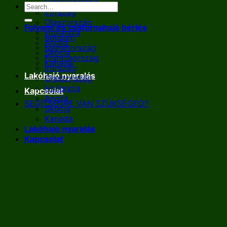
Franciaország
Írország
Olaszország
Folyami és csatornahajó bérlés
Hollandia
Belgium
Anglia
Németország
Skócia
Franciaország
Kanada
Írország
Lakóhajó nyaralás
Olaszország
Hollandia
Kapcsolat
Anglia
SEGÍTSÉGRE VAN SZÜKSÉGED?
Skócia
Kanada
Lakóhajó nyaralás
Kapcsolat