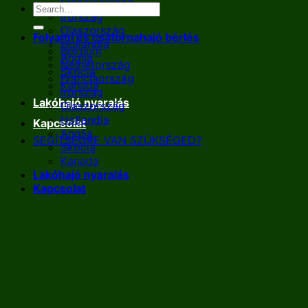
Franciaország
Írország
Olaszország
Folyami és csatornahajó bérlés
Hollandia
Belgium
Anglia
Németország
Skócia
Franciaország
Kanada
Írország
Lakóhajó nyaralás
Olaszország
Hollandia
Kapcsolat
Anglia
SEGÍTSÉGRE VAN SZÜKSÉGED?
Skócia
Kanada
Lakóhajó nyaralás
Kapcsolat