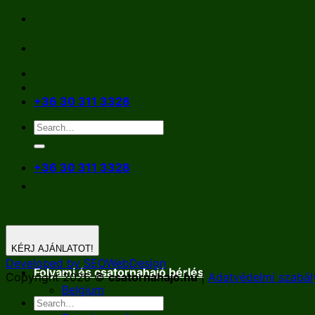
Skip
to
content
+36 30 311 3328
+36 30 311 3328
KÉRJ AJÁNLATOT!
Developed by SEOWebDesign
Folyami és csatornahajó bérlés
Copyright 2026 ©
csatornahajo.hu
|
Adatvédelmi szabál
Belgium
Németország