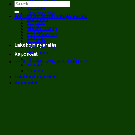
Franciaország
Írország
Olaszország
Folyami és csatornahajó bérlés
Hollandia
Belgium
Anglia
Németország
Skócia
Franciaország
Kanada
Írország
Lakóhajó nyaralás
Olaszország
Hollandia
Kapcsolat
Anglia
SEGÍTSÉGRE VAN SZÜKSÉGED?
Skócia
Kanada
Lakóhajó nyaralás
Kapcsolat