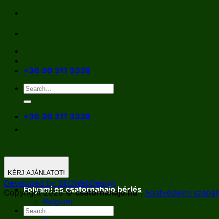
Skip
to
content
+36 30 311 3328
+36 30 311 3328
KÉRJ AJÁNLATOT!
Developed by SEOWebDesign
Folyami és csatornahajó bérlés
Copyright 2026 ©
csatornahajo.hu
|
Adatvédelmi szabál
Belgium
Németország