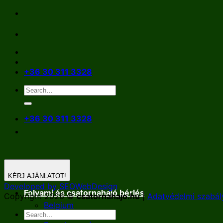
Skip
to
content
+36 30 311 3328
+36 30 311 3328
KÉRJ AJÁNLATOT!
Developed by SEOWebDesign
Folyami és csatornahajó bérlés
Copyright 2026 ©
csatornahajo.hu
|
Adatvédelmi szabál
Belgium
Németország