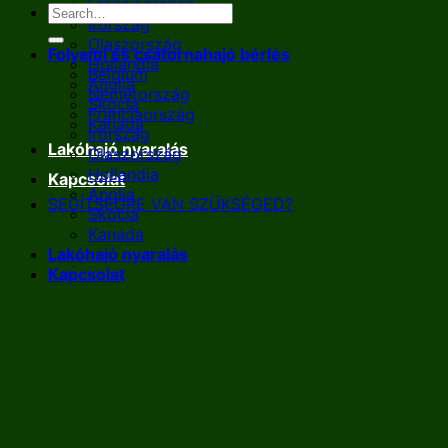
Franciaország
Írország
Olaszország
Folyami és csatornahajó bérlés
Hollandia
Belgium
Anglia
Németország
Skócia
Franciaország
Kanada
Írország
Lakóhajó nyaralás
Olaszország
Hollandia
Kapcsolat
Anglia
SEGÍTSÉGRE VAN SZÜKSÉGED?
Skócia
Kanada
Lakóhajó nyaralás
Kapcsolat