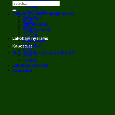
Franciaország
Írország
Olaszország
Folyami és csatornahajó bérlés
Hollandia
Belgium
Anglia
Németország
Skócia
Franciaország
Kanada
Írország
Lakóhajó nyaralás
Olaszország
Hollandia
Kapcsolat
Anglia
SEGÍTSÉGRE VAN SZÜKSÉGED?
Skócia
Kanada
Lakóhajó nyaralás
Kapcsolat