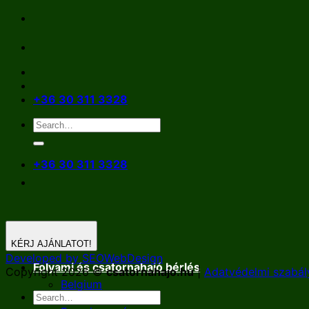
Skip
to
content
+36 30 311 3328
+36 30 311 3328
KÉRJ AJÁNLATOT!
Developed by SEOWebDesign
Folyami és csatornahajó bérlés
Copyright 2026 ©
csatornahajo.hu
|
Adatvédelmi szabál
Belgium
Németország