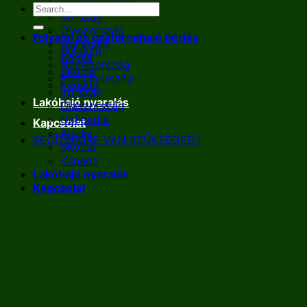
Franciaország
Írország
Olaszország
Folyami és csatornahajó bérlés
Hollandia
Belgium
Anglia
Németország
Skócia
Franciaország
Kanada
Írország
Lakóhajó nyaralás
Olaszország
Hollandia
Kapcsolat
Anglia
SEGÍTSÉGRE VAN SZÜKSÉGED?
Skócia
Kanada
Lakóhajó nyaralás
Kapcsolat