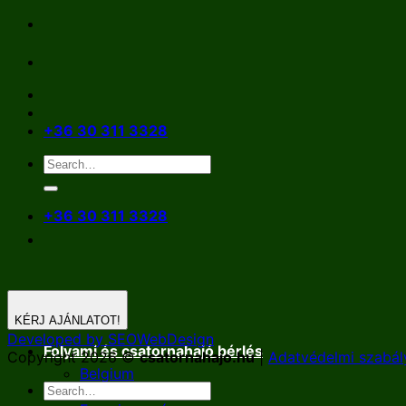
Skip
to
content
+36 30 311 3328
+36 30 311 3328
KÉRJ AJÁNLATOT!
Developed by SEOWebDesign
Folyami és csatornahajó bérlés
Copyright 2026 ©
csatornahajo.hu
|
Adatvédelmi szabál
Belgium
Németország