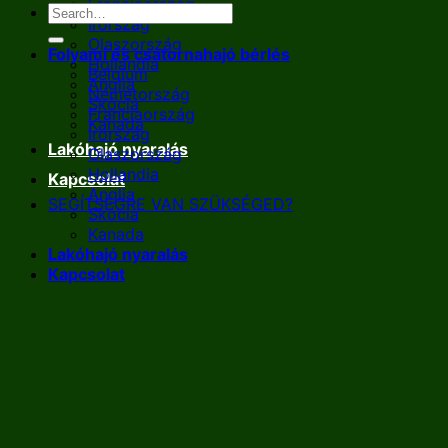
Franciaország
Írország
Olaszország
Folyami és csatornahajó bérlés
Hollandia
Belgium
Anglia
Németország
Skócia
Franciaország
Kanada
Írország
Lakóhajó nyaralás
Olaszország
Hollandia
Kapcsolat
Anglia
SEGÍTSÉGRE VAN SZÜKSÉGED?
Skócia
Kanada
Lakóhajó nyaralás
Kapcsolat