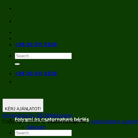
Skip
to
content
+36 30 311 3328
+36 30 311 3328
KÉRJ AJÁNLATOT!
Developed by SEOWebDesign
Folyami és csatornahajó bérlés
Copyright 2026 ©
csatornahajo.hu
|
Adatvédelmi szabál
Belgium
Németország