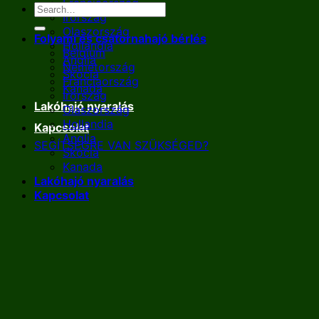
Franciaország
Írország
Olaszország
Folyami és csatornahajó bérlés
Hollandia
Belgium
Anglia
Németország
Skócia
Franciaország
Kanada
Írország
Lakóhajó nyaralás
Olaszország
Hollandia
Kapcsolat
Anglia
SEGÍTSÉGRE VAN SZÜKSÉGED?
Skócia
Kanada
Lakóhajó nyaralás
Kapcsolat