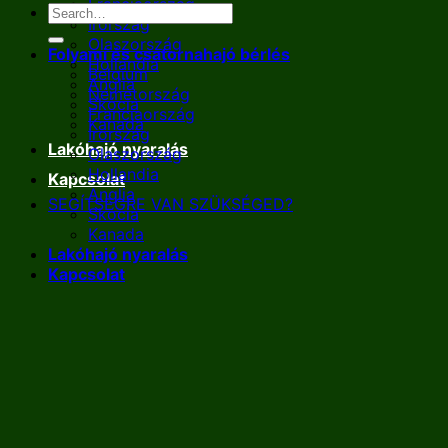
Franciaország
Írország
Olaszország
Folyami és csatornahajó bérlés
Hollandia
Belgium
Anglia
Németország
Skócia
Franciaország
Kanada
Írország
Lakóhajó nyaralás
Olaszország
Hollandia
Kapcsolat
Anglia
SEGÍTSÉGRE VAN SZÜKSÉGED?
Skócia
Kanada
Lakóhajó nyaralás
Kapcsolat