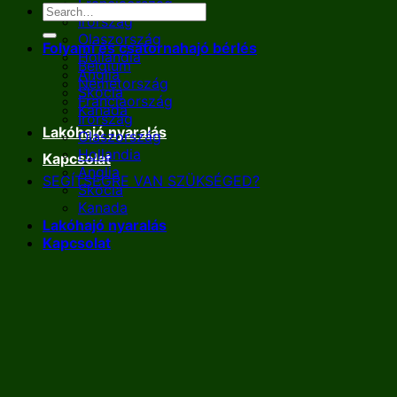
Franciaország
Írország
Olaszország
Folyami és csatornahajó bérlés
Hollandia
Belgium
Anglia
Németország
Skócia
Franciaország
Kanada
Írország
Lakóhajó nyaralás
Olaszország
Hollandia
Kapcsolat
Anglia
SEGÍTSÉGRE VAN SZÜKSÉGED?
Skócia
Kanada
Lakóhajó nyaralás
Kapcsolat