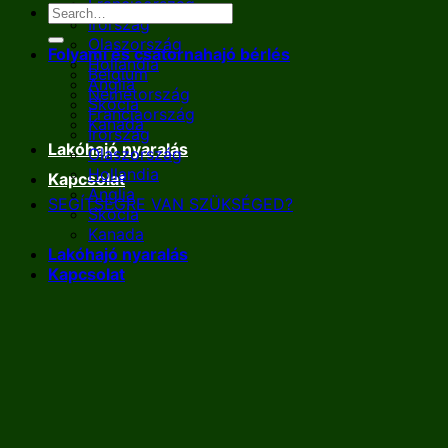
Franciaország
Írország
Olaszország
Folyami és csatornahajó bérlés
Hollandia
Belgium
Anglia
Németország
Skócia
Franciaország
Kanada
Írország
Lakóhajó nyaralás
Olaszország
Hollandia
Kapcsolat
Anglia
SEGÍTSÉGRE VAN SZÜKSÉGED?
Skócia
Kanada
Lakóhajó nyaralás
Kapcsolat