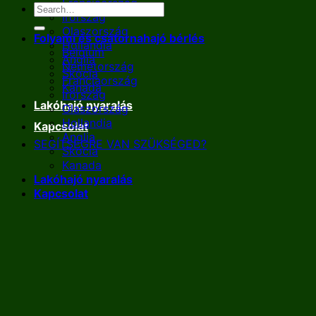
Franciaország
Írország
Olaszország
Folyami és csatornahajó bérlés
Hollandia
Belgium
Anglia
Németország
Skócia
Franciaország
Kanada
Írország
Lakóhajó nyaralás
Olaszország
Hollandia
Kapcsolat
Anglia
SEGÍTSÉGRE VAN SZÜKSÉGED?
Skócia
Kanada
Lakóhajó nyaralás
Kapcsolat