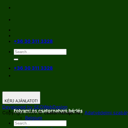
Skip
to
content
+36 30 311 3328
+36 30 311 3328
KÉRJ AJÁNLATOT!
Developed by SEOWebDesign
Folyami és csatornahajó bérlés
Copyright 2026 ©
csatornahajo.hu
|
Adatvédelmi szabál
Belgium
Németország