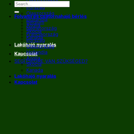
Franciaország
Írország
Olaszország
Folyami és csatornahajó bérlés
Hollandia
Belgium
Anglia
Németország
Skócia
Franciaország
Kanada
Írország
Lakóhajó nyaralás
Olaszország
Hollandia
Kapcsolat
Anglia
SEGÍTSÉGRE VAN SZÜKSÉGED?
Skócia
Kanada
Lakóhajó nyaralás
Kapcsolat