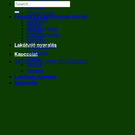
Franciaország
Írország
Olaszország
Folyami és csatornahajó bérlés
Hollandia
Belgium
Anglia
Németország
Skócia
Franciaország
Kanada
Írország
Lakóhajó nyaralás
Olaszország
Hollandia
Kapcsolat
Anglia
SEGÍTSÉGRE VAN SZÜKSÉGED?
Skócia
Kanada
Lakóhajó nyaralás
Kapcsolat