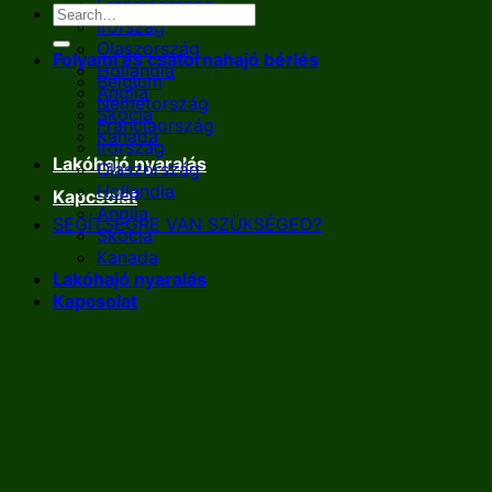
Franciaország
Írország
Olaszország
Folyami és csatornahajó bérlés
Hollandia
Belgium
Anglia
Németország
Skócia
Franciaország
Kanada
Írország
Lakóhajó nyaralás
Olaszország
Hollandia
Kapcsolat
Anglia
SEGÍTSÉGRE VAN SZÜKSÉGED?
Skócia
Kanada
Lakóhajó nyaralás
Kapcsolat