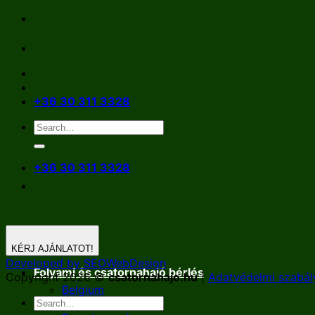
Skip
to
content
+36 30 311 3328
+36 30 311 3328
KÉRJ AJÁNLATOT!
Developed by SEOWebDesign
Folyami és csatornahajó bérlés
Copyright 2026 ©
csatornahajo.hu
|
Adatvédelmi szabál
Belgium
Németország