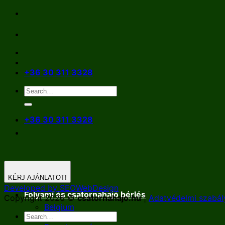
Skip
to
content
+36 30 311 3328
+36 30 311 3328
KÉRJ AJÁNLATOT!
Developed by SEOWebDesign
Folyami és csatornahajó bérlés
Copyright 2026 ©
csatornahajo.hu
|
Adatvédelmi szabál
Belgium
Németország