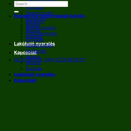
Franciaország
Írország
Olaszország
Folyami és csatornahajó bérlés
Hollandia
Belgium
Anglia
Németország
Skócia
Franciaország
Kanada
Írország
Lakóhajó nyaralás
Olaszország
Hollandia
Kapcsolat
Anglia
SEGÍTSÉGRE VAN SZÜKSÉGED?
Skócia
Kanada
Lakóhajó nyaralás
Kapcsolat