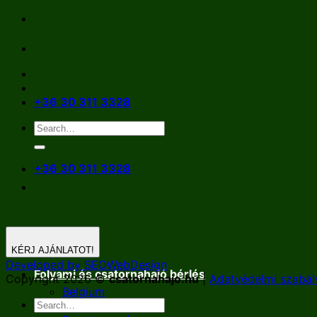
Skip
to
content
+36 30 311 3328
+36 30 311 3328
KÉRJ AJÁNLATOT!
Developed by SEOWebDesign
Folyami és csatornahajó bérlés
Copyright 2026 ©
csatornahajo.hu
|
Adatvédelmi szabál
Belgium
Németország