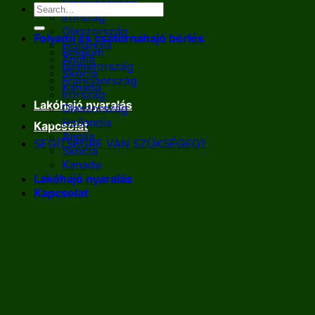
Franciaország
Írország
Olaszország
Folyami és csatornahajó bérlés
Hollandia
Belgium
Anglia
Németország
Skócia
Franciaország
Kanada
Írország
Lakóhajó nyaralás
Olaszország
Hollandia
Kapcsolat
Anglia
SEGÍTSÉGRE VAN SZÜKSÉGED?
Skócia
Kanada
Lakóhajó nyaralás
Kapcsolat