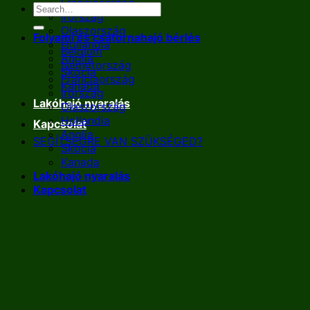
Franciaország
Írország
Olaszország
Folyami és csatornahajó bérlés
Hollandia
Belgium
Anglia
Németország
Skócia
Franciaország
Kanada
Írország
Lakóhajó nyaralás
Olaszország
Hollandia
Kapcsolat
Anglia
SEGÍTSÉGRE VAN SZÜKSÉGED?
Skócia
Kanada
Lakóhajó nyaralás
Kapcsolat