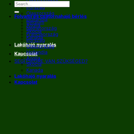
Franciaország
Írország
Olaszország
Folyami és csatornahajó bérlés
Hollandia
Belgium
Anglia
Németország
Skócia
Franciaország
Kanada
Írország
Lakóhajó nyaralás
Olaszország
Hollandia
Kapcsolat
Anglia
SEGÍTSÉGRE VAN SZÜKSÉGED?
Skócia
Kanada
Lakóhajó nyaralás
Kapcsolat