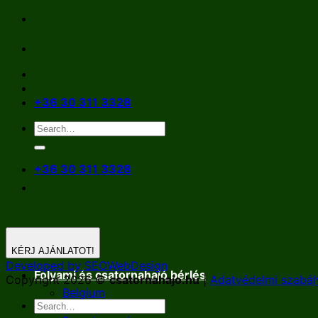
Skip
to
content
+36 30 311 3328
+36 30 311 3328
KÉRJ AJÁNLATOT!
Developed by SEOWebDesign
Folyami és csatornahajó bérlés
Copyright 2026 ©
csatornahajo.hu
|
Adatvédelmi szabál
Belgium
Németország