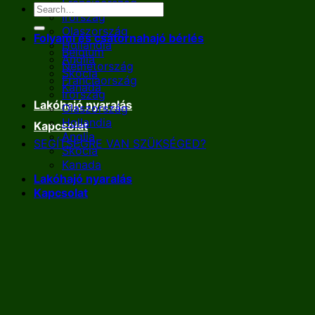
Franciaország
Írország
Olaszország
Folyami és csatornahajó bérlés
Hollandia
Belgium
Anglia
Németország
Skócia
Franciaország
Kanada
Írország
Lakóhajó nyaralás
Olaszország
Hollandia
Kapcsolat
Anglia
SEGÍTSÉGRE VAN SZÜKSÉGED?
Skócia
Kanada
Lakóhajó nyaralás
Kapcsolat