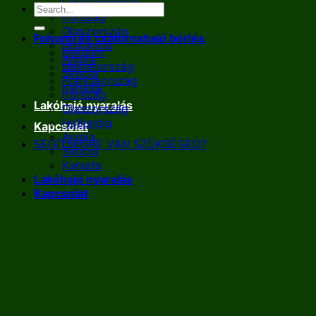
Franciaország
Írország
Olaszország
Folyami és csatornahajó bérlés
Hollandia
Belgium
Anglia
Németország
Skócia
Franciaország
Kanada
Írország
Lakóhajó nyaralás
Olaszország
Hollandia
Kapcsolat
Anglia
SEGÍTSÉGRE VAN SZÜKSÉGED?
Skócia
Kanada
Lakóhajó nyaralás
Kapcsolat