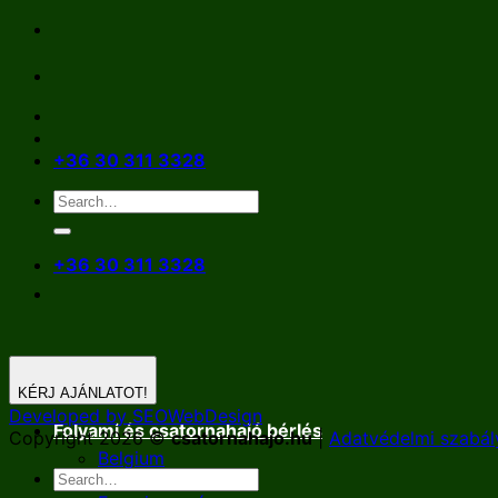
Skip
to
content
+36 30 311 3328
+36 30 311 3328
KÉRJ AJÁNLATOT!
Developed by SEOWebDesign
Folyami és csatornahajó bérlés
Copyright 2026 ©
csatornahajo.hu
|
Adatvédelmi szabál
Belgium
Németország