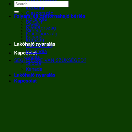
Franciaország
Írország
Olaszország
Folyami és csatornahajó bérlés
Hollandia
Belgium
Anglia
Németország
Skócia
Franciaország
Kanada
Írország
Lakóhajó nyaralás
Olaszország
Hollandia
Kapcsolat
Anglia
SEGÍTSÉGRE VAN SZÜKSÉGED?
Skócia
Kanada
Lakóhajó nyaralás
Kapcsolat