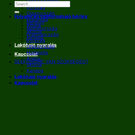
Franciaország
Írország
Olaszország
Folyami és csatornahajó bérlés
Hollandia
Belgium
Anglia
Németország
Skócia
Franciaország
Kanada
Írország
Lakóhajó nyaralás
Olaszország
Hollandia
Kapcsolat
Anglia
SEGÍTSÉGRE VAN SZÜKSÉGED?
Skócia
Kanada
Lakóhajó nyaralás
Kapcsolat